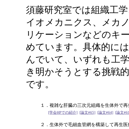
須藤研究室では組織工学
イオメカニクス、メカ
リケーションなどのキ
めています。具体的に
んでいて、いずれも工
き明かそうとする挑戦的
です。
１．複雑な肝臓の三次元組織を生体外で再
[学会HPでの紹介]
[論文#65]
[論文#64]
[論文#61
２．生体外で毛細血管網を構築して再生医