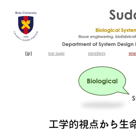
[jp]
top page
members
res