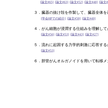
[論文#65]
[論文#63]
[論文#52]
[論文#48]
[論文#
３．臓器の抜け殻を作製して、臓器全体を
[学会HPでの紹介]
[論文#59]
[論文#49]
４．がん細胞が浸潤する仕組みを理解して
[論文#56]
[論文#53]
[論文#43]
[論文#27]
５．流れに起因する力学的刺激に応答する
[論文#53]
６．胆管がんオルガノイドを用いて転移メ